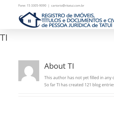
Skip
Fone: 15 3305-9090
|
cartorio@ritatui.com.br
to
content
TI
About
TI
This author has not yet filled in any d
So far TI has created 121 blog entrie