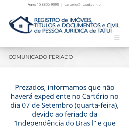
Skip
Fone: 15 3305-9090
|
cartorio@ritatui.com.br
to
content
COMUNICADO FERIADO
Prezados, informamos que não
haverá expediente no Cartório no
dia 07 de Setembro (quarta-feira),
devido ao feriado da
“Independência do Brasil” e que