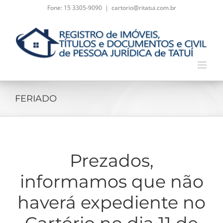
Skip
Fone: 15 3305-9090
|
cartorio@ritatui.com.br
to
content
FERIADO
Prezados,
informamos que não
haverá expediente no