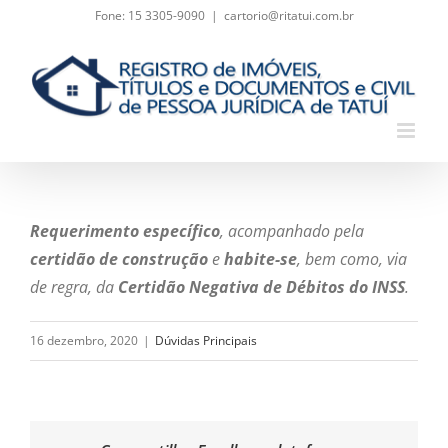
Skip
Fone: 15 3305-9090
|
cartorio@ritatui.com.br
to
content
Requerimento específico
, acompanhado pela
certidão de construção
e
habite-se
, bem como, via
de regra, da
Certidão Negativa de Débitos do INSS
.
16 dezembro, 2020
|
Dúvidas Principais