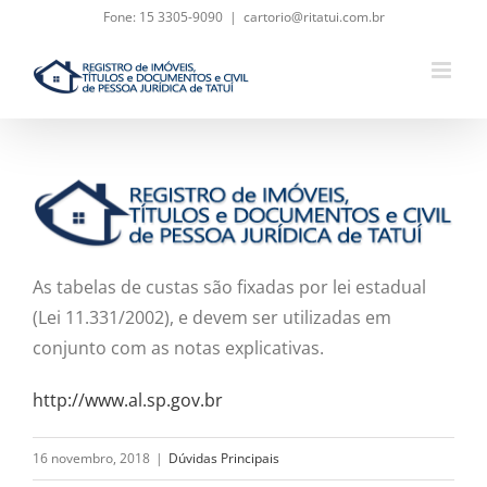
Skip
Fone: 15 3305-9090
|
cartorio@ritatui.com.br
to
content
As tabelas de custas são fixadas por lei estadual
(Lei 11.331/2002), e devem ser utilizadas em
conjunto com as notas explicativas.
http://www.al.sp.gov.br
16 novembro, 2018
|
Dúvidas Principais